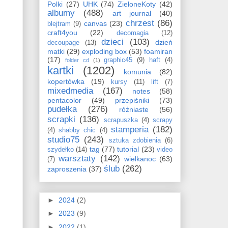
Polki
(27)
UHK
(74)
ZieloneKoty
(42)
albumy
(488)
art journal
(40)
chrzest
(86)
canvas
(23)
blejtram
(9)
craft4you
(22)
decomagia
(12)
dzieci
(103)
dzień
decoupage
(13)
matki
(29)
exploding box
(53)
foamiran
(17)
graphic45
(9)
haft
(4)
folder cd
(1)
kartki
(1202)
komunia
(82)
kopertówka
(19)
kursy
(11)
lift
(7)
mixedmedia
(167)
notes
(58)
pentacolor
(49)
przepiśniki
(73)
pudełka
(276)
różniaste
(56)
scrapki
(136)
scrapuszka
(4)
scrapy
stamperia
(182)
(4)
shabby chic
(4)
studio75
(243)
sztuka zdobienia
(6)
tag
(77)
tutorial
(23)
szydełko
(14)
video
warsztaty
(142)
wielkanoc
(63)
(7)
ślub
(262)
zaproszenia
(37)
►
2024
(2)
►
2023
(9)
►
2022
(1)