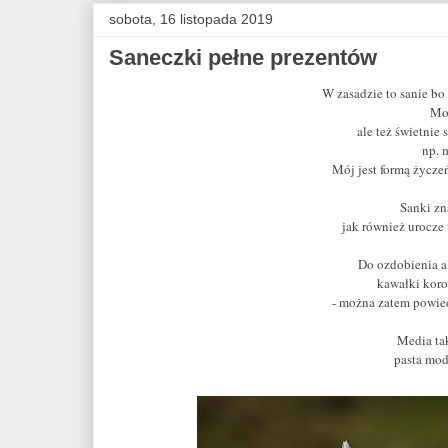
sobota, 16 listopada 2019
Saneczki pełne prezentów
W zasadzie to sanie bo
Mog
ale też świetnie
np. m
Mój jest formą życze
Sanki zn
jak również urocze 
Do ozdobienia a
kawałki koron
- można zatem powied
Media tak
pasta mode