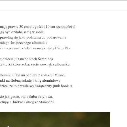
 mają prawie 30 cm długości i 10 cm szerokości :)
ą być ozdobą samą w sobie,
 sprawdzą się jako podstawa do podarowania
ałego świątecznego albumiku.
ń i ma wewnątrz tekst znanej kolędy Cicha Noc.
ajdziecie już na półkach Scrapińca
tekturki które zobaczycie wewnątrz albumiku.
lbumiku użyłam papieru z kolekcji Music,
ki na ślubną suknię i folię aluminiową
zieć, że to prawdziwy świąteczny junk book ;)
ie jak gesso, biała farba aktylowa,
lująca, brokat i śnieg ze Stamperii.